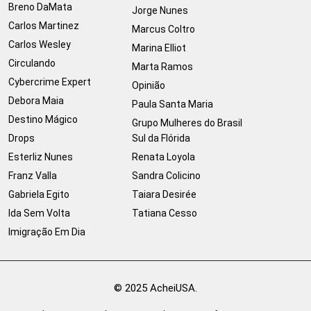
Breno DaMata
Jorge Nunes
Carlos Martinez
Marcus Coltro
Carlos Wesley
Marina Elliot
Circulando
Marta Ramos
Cybercrime Expert
Opinião
Debora Maia
Paula Santa Maria
Destino Mágico
Grupo Mulheres do Brasil
Drops
Sul da Flórida
Esterliz Nunes
Renata Loyola
Franz Valla
Sandra Colicino
Gabriela Egito
Taiara Desirée
Ida Sem Volta
Tatiana Cesso
Imigração Em Dia
© 2025 AcheiUSA.