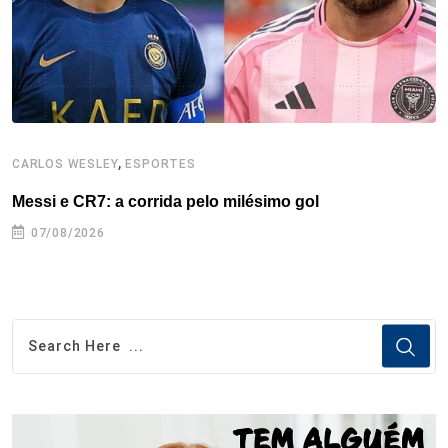
t
,
CARLOS WESLEY
ESPORTES
C
Messi e CR7: a corrida pelo milésimo gol
C
07/08/2026