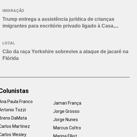
IMIGRAÇÃO
Trump entrega a assistência jurídica de crianças
imigrantes para escritório privado ligado à Casa
Branca
LOCAL
Cão da raça Yorkshire sobrevive a ataque de jacaré na
Flórida
Colunistas
Ana Paula Franco
Jamari França
Antonio Tozzi
Jorge Grosso
Breno DaMata
Jorge Nunes
Carlos Martinez
Marcus Coltro
Carlos Wesley
Marina Elliot