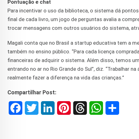
Pontuação e chat
Para incentivar o uso da biblioteca, o sistema dá pontos
final de cada livro, um jogo de perguntas avalia a comp
trocar mensagens com outros usuários do sistema, atr
Magali conta que no Brasil a startup educativa tem a m
também no ensino público. “Para cada licença comprad
financeiras de adquirir o sistema. Além disso, temos um
entrando no ar no Rio Grande do Sul”, diz. “Trabalhar na
realmente fazer a diferença na vida das crianças.”
Compartilhar Post:
F
T
L
P
T
W
S
a
w
i
i
h
h
h
c
i
n
n
r
a
a