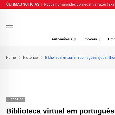
Skip
ÚLTIMAS NOTÍCIAS
|
Robôs humanoides começam a fazer faxina
to
content
Automóveis
Imóveis
Emp
Home
Histórico
Biblioteca virtual em português ajuda filh
HISTÓRICO
Biblioteca virtual em português