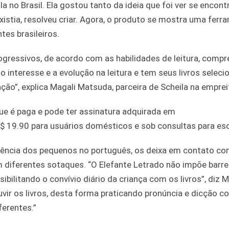
 no Brasil. Ela gostou tanto da ideia que foi ver se encont
stia, resolveu criar. Agora, o produto se mostra uma ferra
tes brasileiros.
progressivos, de acordo com as habilidades de leitura, comp
o interesse e a evolução na leitura e tem seus livros selec
ção”, explica Magali Matsuda, parceira de Scheila na emprei
ue é paga e pode ter assinatura adquirada em
R$ 19.90 para usuários domésticos e sob consultas para es
 fluência dos pequenos no português, os deixa em contato co
m diferentes sotaques. “O Elefante Letrado não impõe barre
ilitando o convívio diário da criança com os livros”, diz M
uvir os livros, desta forma praticando pronúncia e dicção c
ferentes.”