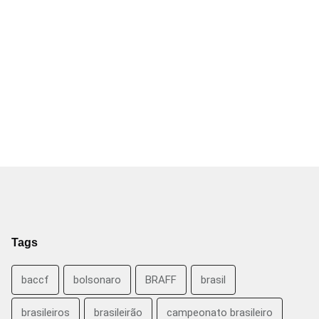
Tags
baccf
bolsonaro
BRAFF
brasil
brasileiros
brasileirão
campeonato brasileiro