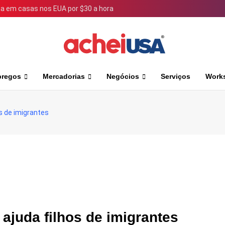
 em casas nos EUA por $30 a hora
regos
Mercadorias
Negócios
Serviços
Works
os de imigrantes
 ajuda filhos de imigrantes