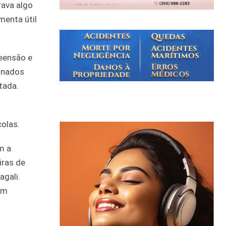
rava algo
menta útil
reensão e
ionados
tada.
colas.
m a
iras de
agali.
om