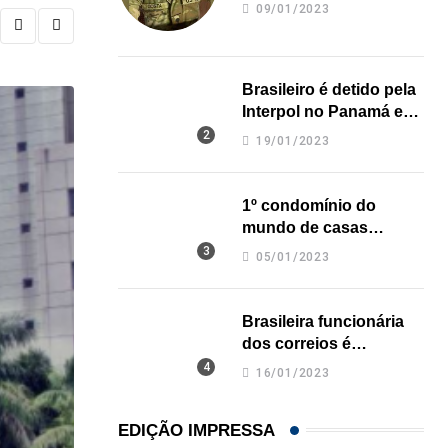
revela onde deixou o
09/01/2023
corpo
Brasileiro é detido pela
Interpol no Panamá e
pode pegar prisão
19/01/2023
perpétua nos EUA
1º condomínio do
mundo de casas
impressas em 3D é
05/01/2023
inaugurado no Texas
Brasileira funcionária
dos correios é
assassinada a facadas
16/01/2023
na Califórnia
EDIÇÃO IMPRESSA