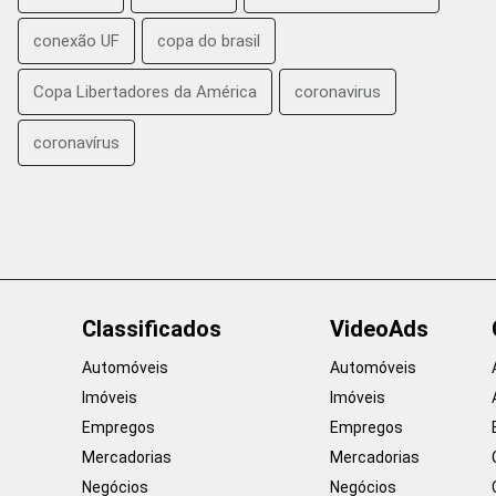
conexão UF
copa do brasil
Copa Libertadores da América
coronavirus
coronavírus
Classificados
VideoAds
Automóveis
Automóveis
Imóveis
Imóveis
Empregos
Empregos
Mercadorias
Mercadorias
Negócios
Negócios