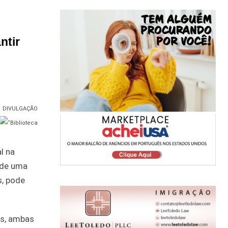
ntir
DIVULGAÇÃO
l na
 de uma
s, pode
as, ambas