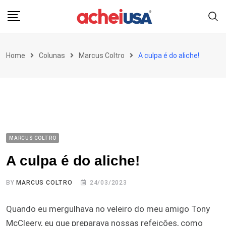
Skip
to
content
Home
Colunas
Marcus Coltro
A culpa é do aliche!
MARCUS COLTRO
A culpa é do aliche!
BY
MARCUS COLTRO
24/03/2023
Quando eu mergulhava no veleiro do meu amigo Tony
McCleery, eu que preparava nossas refeições, como