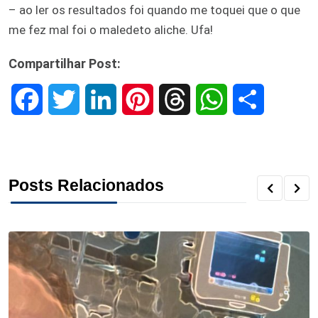
– ao ler os resultados foi quando me toquei que o que
me fez mal foi o maledeto aliche. Ufa!
Compartilhar Post:
F
T
L
P
T
W
S
a
w
i
i
h
h
h
c
i
n
n
r
a
a
Posts Relacionados
e
t
k
t
e
t
r
b
t
e
e
a
s
e
o
e
d
r
d
A
o
r
I
e
s
p
k
n
s
p