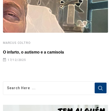
t
MARCUS COLTRO
M
O infarto, o autismo e a camisola
M
17/12/2025