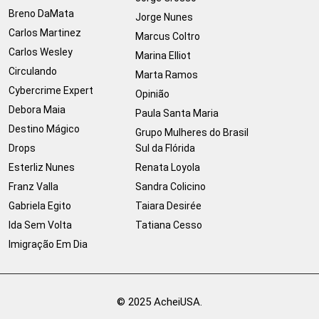
Breno DaMata
Jorge Nunes
Carlos Martinez
Marcus Coltro
Carlos Wesley
Marina Elliot
Circulando
Marta Ramos
Cybercrime Expert
Opinião
Debora Maia
Paula Santa Maria
Destino Mágico
Grupo Mulheres do Brasil
Drops
Sul da Flórida
Esterliz Nunes
Renata Loyola
Franz Valla
Sandra Colicino
Gabriela Egito
Taiara Desirée
Ida Sem Volta
Tatiana Cesso
Imigração Em Dia
© 2025 AcheiUSA.