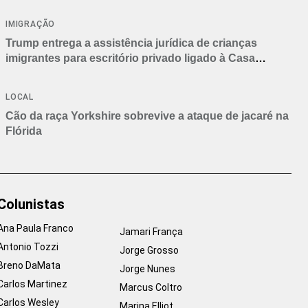
IMIGRAÇÃO
Trump entrega a assistência jurídica de crianças
imigrantes para escritório privado ligado à Casa
Branca
LOCAL
Cão da raça Yorkshire sobrevive a ataque de jacaré na
Flórida
Colunistas
Ana Paula Franco
Jamari França
Antonio Tozzi
Jorge Grosso
Breno DaMata
Jorge Nunes
Carlos Martinez
Marcus Coltro
Carlos Wesley
Marina Elliot