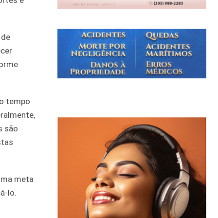
ortes e
 de
ecer
norme
 o tempo
eralmente,
s são
stas
 uma meta
á-lo.