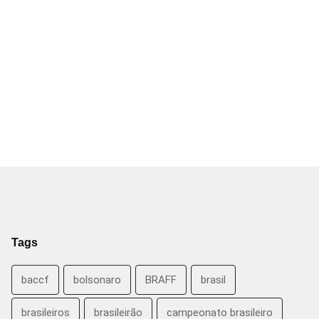
Tags
baccf
bolsonaro
BRAFF
brasil
brasileiros
brasileirão
campeonato brasileiro