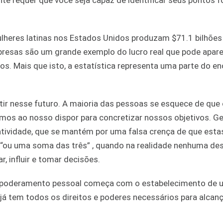
e requer que você seja capaz de identificar seus pontos f
lheres latinas nos Estados Unidos produzam $71.1 bilhões
esas são um grande exemplo do lucro real que pode apar
los. Mais que isto, a estatística representa uma parte do e
tir nesse futuro. A maioria das pessoas se esquece de que
mos ao nosso dispor para concretizar nossos objetivos. G
tividade, que se mantém por uma falsa crença de que esta
 “ou uma soma das três” , quando na realidade nenhuma de
r, influir e tomar decisões.
mpoderamento pessoal começa com o estabelecimento de
já tem todos os direitos e poderes necessários para alcanç