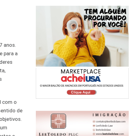
7 anos.
e para a
íderes
ta,
s
al com o
sentido de
objetivos.
u um