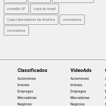
conexão UF
copa do brasil
Copa Libertadores da América
coronavirus
coronavírus
Classificados
VideoAds
Automóveis
Automóveis
Imóveis
Imóveis
Empregos
Empregos
Mercadorias
Mercadorias
Negócios
Negócios