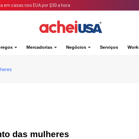
 em casas nos EUA por $30 a hora
regos
Mercadorias
Negócios
Serviços
Work
lheres
to das mulheres