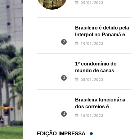
revela onde deixou o
09/01/2023
corpo
Brasileiro é detido pela
Interpol no Panamá e
pode pegar prisão
19/01/2023
perpétua nos EUA
1º condomínio do
mundo de casas
impressas em 3D é
05/01/2023
inaugurado no Texas
Brasileira funcionária
dos correios é
assassinada a facadas
16/01/2023
na Califórnia
EDIÇÃO IMPRESSA