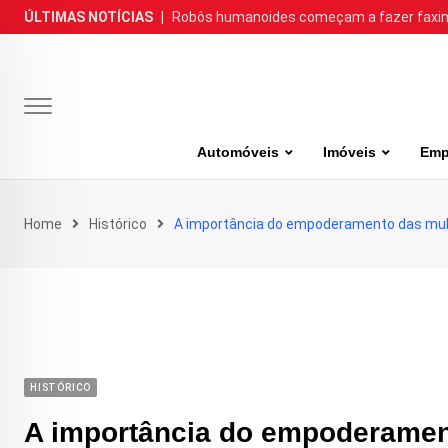
Skip
ÚLTIMAS NOTÍCIAS
|
Robôs humanoides começam a fazer faxina
to
content
Automóveis
Imóveis
Emp
Home
Histórico
A importância do empoderamento das mu
HISTÓRICO
A importância do empoderamen