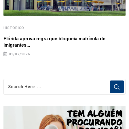
HISTÓRICO
H
Flórida aprova regra que bloqueia matrícula de
A
imigrantes...
01/07/2026