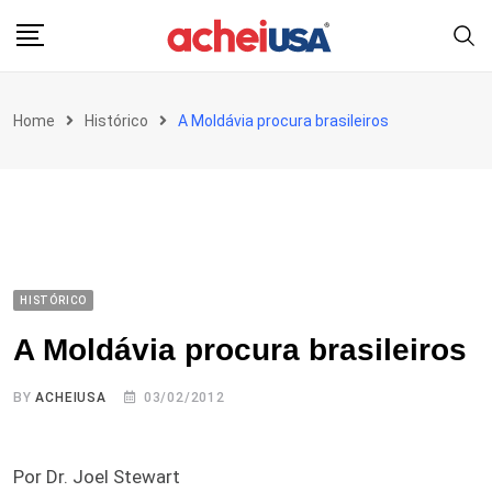
Skip
to
content
Home
Histórico
A Moldávia procura brasileiros
HISTÓRICO
A Moldávia procura brasileiros
BY
ACHEIUSA
03/02/2012
Por Dr. Joel Stewart