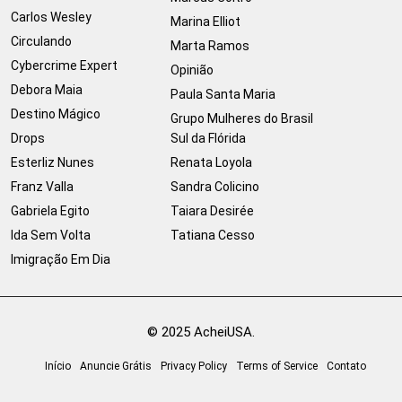
Carlos Wesley
Marina Elliot
Circulando
Marta Ramos
Cybercrime Expert
Opinião
Debora Maia
Paula Santa Maria
Destino Mágico
Grupo Mulheres do Brasil
Drops
Sul da Flórida
Esterliz Nunes
Renata Loyola
Franz Valla
Sandra Colicino
Gabriela Egito
Taiara Desirée
Ida Sem Volta
Tatiana Cesso
Imigração Em Dia
© 2025 AcheiUSA.
Início
Anuncie Grátis
Privacy Policy
Terms of Service
Contato