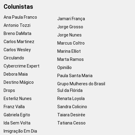
Colunistas
Ana Paula Franco
Jamari França
Antonio Tozzi
Jorge Grosso
Breno DaMata
Jorge Nunes
Carlos Martinez
Marcus Coltro
Carlos Wesley
Marina Elliot
Circulando
Marta Ramos
Cybercrime Expert
Opinião
Debora Maia
Paula Santa Maria
Destino Mágico
Grupo Mulheres do Brasil
Drops
Sul da Flórida
Esterliz Nunes
Renata Loyola
Franz Valla
Sandra Colicino
Gabriela Egito
Taiara Desirée
Ida Sem Volta
Tatiana Cesso
Imigração Em Dia