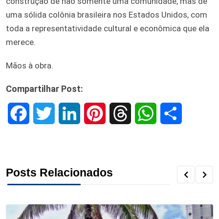
construção de não somente uma comunidade, mas de
uma sólida colônia brasileira nos Estados Unidos, com
toda a representatividade cultural e econômica que ela
merece.
Mãos à obra.
Compartilhar Post:
F
T
L
P
T
W
S
a
w
i
i
h
h
h
c
i
n
n
r
a
a
Posts Relacionados
e
t
k
t
e
t
r
b
t
e
e
a
s
e