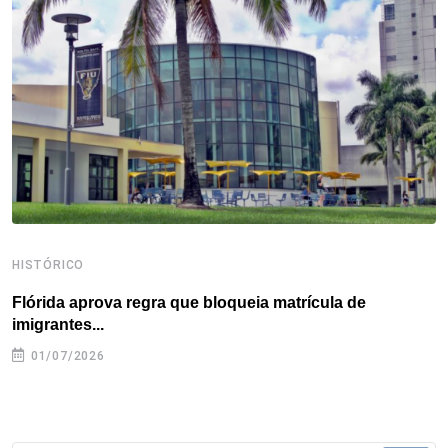
o
e
d
r
d
A
o
r
I
e
s
p
k
n
s
p
t
HISTÓRICO
H
Flórida aprova regra que bloqueia matrícula de
A
imigrantes...
01/07/2026