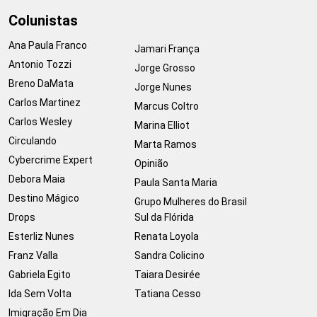
Colunistas
Ana Paula Franco
Jamari França
Antonio Tozzi
Jorge Grosso
Breno DaMata
Jorge Nunes
Carlos Martinez
Marcus Coltro
Carlos Wesley
Marina Elliot
Circulando
Marta Ramos
Cybercrime Expert
Opinião
Debora Maia
Paula Santa Maria
Destino Mágico
Grupo Mulheres do Brasil
Drops
Sul da Flórida
Esterliz Nunes
Renata Loyola
Franz Valla
Sandra Colicino
Gabriela Egito
Taiara Desirée
Ida Sem Volta
Tatiana Cesso
Imigração Em Dia