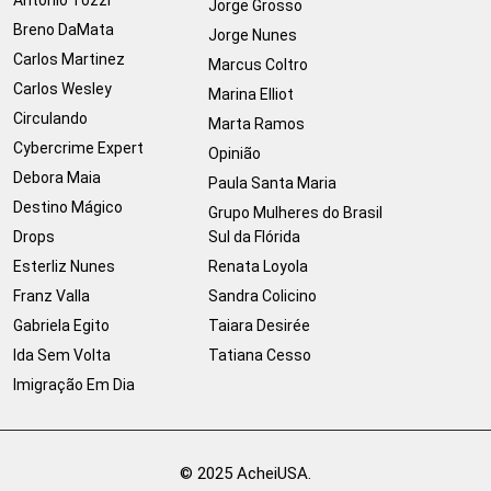
Jorge Grosso
Breno DaMata
Jorge Nunes
Carlos Martinez
Marcus Coltro
Carlos Wesley
Marina Elliot
Circulando
Marta Ramos
Cybercrime Expert
Opinião
Debora Maia
Paula Santa Maria
Destino Mágico
Grupo Mulheres do Brasil
Drops
Sul da Flórida
Esterliz Nunes
Renata Loyola
Franz Valla
Sandra Colicino
Gabriela Egito
Taiara Desirée
Ida Sem Volta
Tatiana Cesso
Imigração Em Dia
© 2025 AcheiUSA.