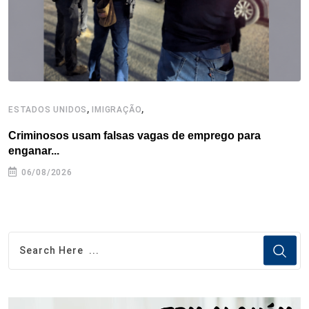
t
,
,
ESTADOS UNIDOS
IMIGRAÇÃO
B
Criminosos usam falsas vagas de emprego para
E
enganar...
e
06/08/2026