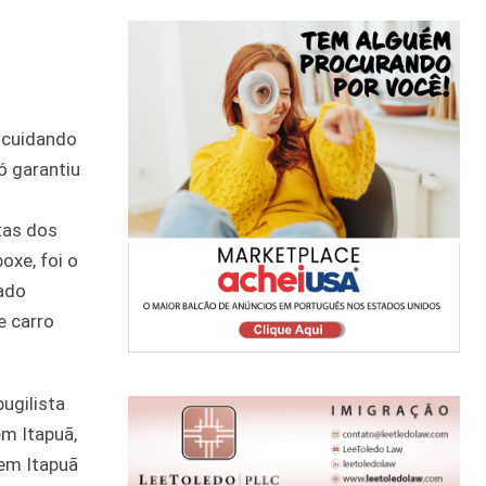
 cuidando
ó garantiu
tas dos
oxe, foi o
ado
e carro
ugilista
m Itapuã,
 em Itapuã