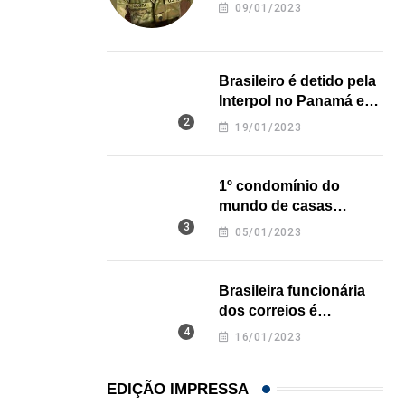
revela onde deixou o
09/01/2023
corpo
HISTÓRICO
Açaí é reconhecido oficialmente como fruto brasi
Brasileiro é detido pela
21/01/2026
Interpol no Panamá e
pode pegar prisão
19/01/2023
perpétua nos EUA
1º condomínio do
mundo de casas
impressas em 3D é
05/01/2023
inaugurado no Texas
Brasileira funcionária
dos correios é
assassinada a facadas
16/01/2023
na Califórnia
EDIÇÃO IMPRESSA