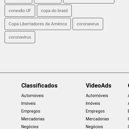
conexão UF
copa do brasil
Copa Libertadores da América
coronavirus
coronavírus
Classificados
VideoAds
Automóveis
Automóveis
Imóveis
Imóveis
Empregos
Empregos
Mercadorias
Mercadorias
Negócios
Negócios