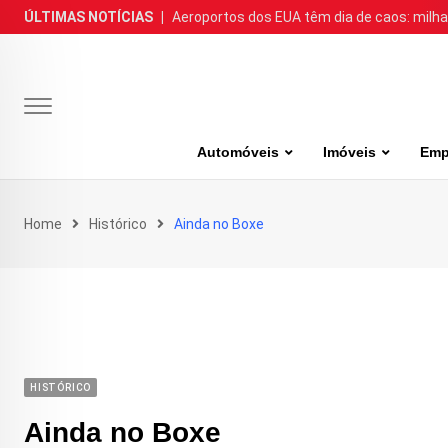
Skip
ÚLTIMAS NOTÍCIAS
|
Aeroportos dos EUA têm dia de caos: milh
to
content
Automóveis
Imóveis
Emp
Home
Histórico
Ainda no Boxe
HISTÓRICO
Ainda no Boxe