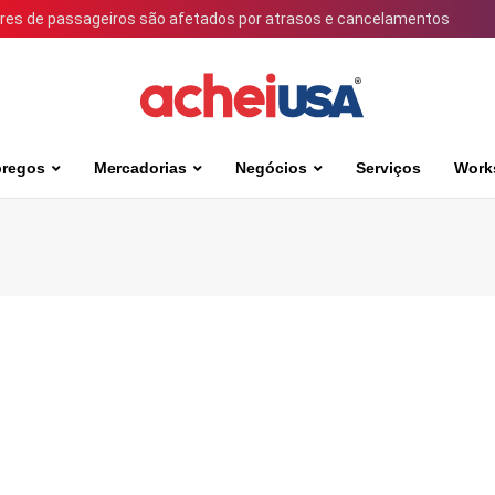
ares de passageiros são afetados por atrasos e cancelamentos
regos
Mercadorias
Negócios
Serviços
Work