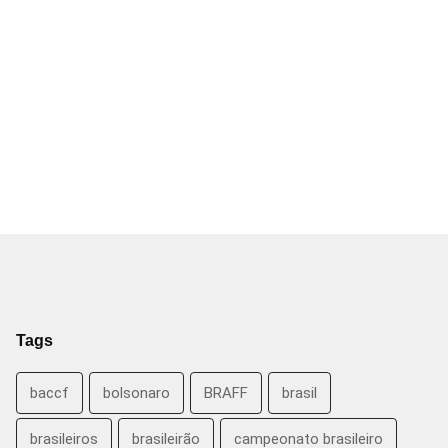
Tags
baccf
bolsonaro
BRAFF
brasil
brasileiros
brasileirão
campeonato brasileiro