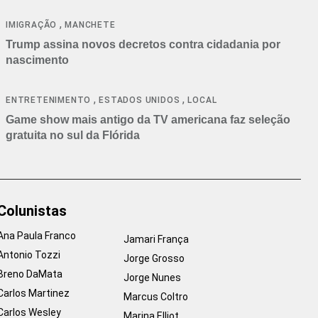
cancelamentos
,
IMIGRAÇÃO
MANCHETE
Trump assina novos decretos contra cidadania por
nascimento
,
,
ENTRETENIMENTO
ESTADOS UNIDOS
LOCAL
Game show mais antigo da TV americana faz seleção
gratuita no sul da Flórida
Colunistas
Ana Paula Franco
Jamari França
Antonio Tozzi
Jorge Grosso
Breno DaMata
Jorge Nunes
Carlos Martinez
Marcus Coltro
Carlos Wesley
Marina Elliot