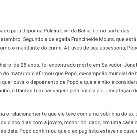
ado para depor na Polícia Civil da Bahia, como parte das
 setembro. Segundo a delegada Francineide Moura, que está
como o mandante do crime. Através de sua assessoria, Pop
eiro, de 28 anos, foi encontrado morto em Salvador. Jona
ão do matador e afirmou que Popó, ex-campeão mundial de b
quer ouvir o depoimento de Popó e que ele não é consider
 roubo, e Dantas tem passagem pela polícia por receptação d
ria o relacionamento que ele teve com uma sobrinha do ex-p
sou cinco dias com a jovem, menor de idade, em uma casa e
rás dele. Popó confirmou que o ex-pugilista esteve na casa