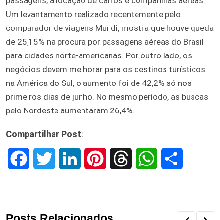
passagens, a locação de carros e companhias aéreas.
Um levantamento realizado recentemente pelo
comparador de viagens Mundi, mostra que houve queda
de 25,15% na procura por passagens aéreas do Brasil
para cidades norte-americanas. Por outro lado, os
negócios devem melhorar para os destinos turísticos
na América do Sul, o aumento foi de 42,2% só nos
primeiros dias de junho. No mesmo período, as buscas
pelo Nordeste aumentaram 26,4%.
Compartilhar Post:
F
T
L
P
T
W
S
a
w
i
i
h
h
h
c
i
n
n
r
a
a
Posts Relacionados