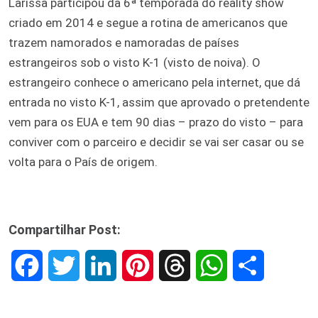
Larissa participou da 6ª temporada do reality show
criado em 2014 e segue a rotina de americanos que
trazem namorados e namoradas de países
estrangeiros sob o visto K-1 (visto de noiva). O
estrangeiro conhece o americano pela internet, que dá
entrada no visto K-1, assim que aprovado o pretendente
vem para os EUA e tem 90 dias – prazo do visto – para
conviver com o parceiro e decidir se vai ser casar ou se
volta para o País de origem.
Compartilhar Post:
F
T
L
P
T
W
S
a
w
i
i
h
h
h