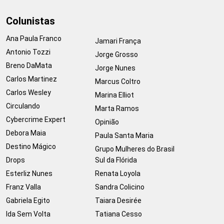
Colunistas
Ana Paula Franco
Jamari França
Antonio Tozzi
Jorge Grosso
Breno DaMata
Jorge Nunes
Carlos Martinez
Marcus Coltro
Carlos Wesley
Marina Elliot
Circulando
Marta Ramos
Cybercrime Expert
Opinião
Debora Maia
Paula Santa Maria
Destino Mágico
Grupo Mulheres do Brasil
Drops
Sul da Flórida
Esterliz Nunes
Renata Loyola
Franz Valla
Sandra Colicino
Gabriela Egito
Taiara Desirée
Ida Sem Volta
Tatiana Cesso