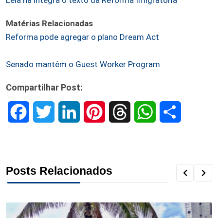
Matérias Relacionadas
Reforma pode agregar o plano Dream Act
Senado mantêm o Guest Worker Program
Compartilhar Post:
F
T
L
P
T
W
S
a
w
i
i
h
h
h
c
i
n
n
r
a
a
Posts Relacionados
e
t
k
t
e
t
r
b
t
e
e
a
s
e