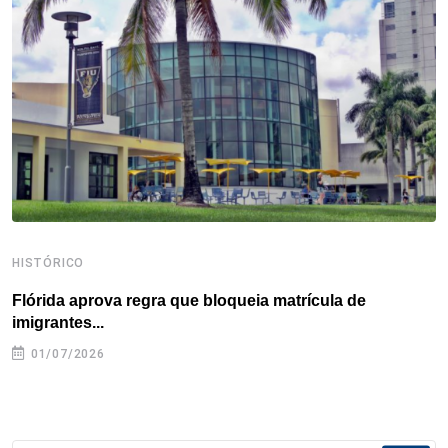
o
e
d
r
d
A
o
r
I
e
s
p
k
n
s
p
t
HISTÓRICO
H
Flórida aprova regra que bloqueia matrícula de
A
imigrantes...
01/07/2026