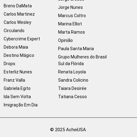
Breno DaMata
Jorge Nunes
Carlos Martinez
Marcus Coltro
Carlos Wesley
Marina Elliot
Circulando
Marta Ramos
Cybercrime Expert
Opinião
Debora Maia
Paula Santa Maria
Destino Mágico
Grupo Mulheres do Brasil
Drops
Sul da Flórida
Esterliz Nunes
Renata Loyola
Franz Valla
Sandra Colicino
Gabriela Egito
Taiara Desirée
Ida Sem Volta
Tatiana Cesso
Imigração Em Dia
© 2025 AcheiUSA.