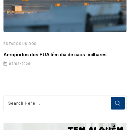
t
ESTADOS UNIDOS
E
Aeroportos dos EUA têm dia de caos: milhares...
G
07/08/2026