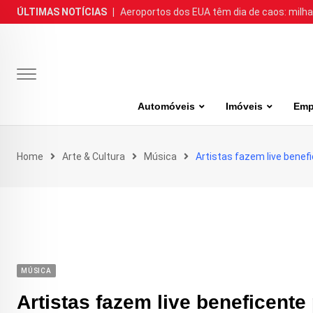
Skip
ÚLTIMAS NOTÍCIAS
|
Aeroportos dos EUA têm dia de caos: milh
to
content
Automóveis
Imóveis
Emp
Home
Arte & Cultura
Música
Artistas fazem live bene
MÚSICA
Artistas fazem live beneficent