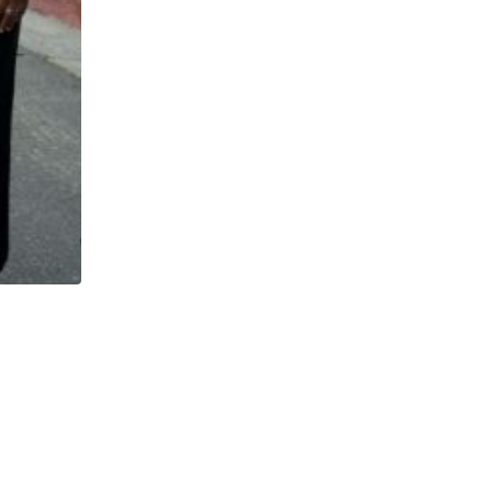
,
GENE DE SOUZA
MÚSICA
Fernanda Abreu traz seu show eletrizante ao Zey
22/05/2026