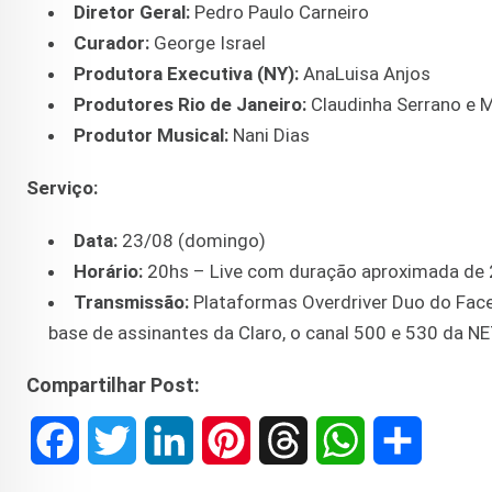
Diretor Geral:
Pedro Paulo Carneiro
Curador:
George Israel
Produtora Executiva (NY):
AnaLuisa Anjos
Produtores Rio de Janeiro:
Claudinha Serrano e M
Produtor Musical:
Nani Dias
Serviço:
Data:
23/08 (domingo)
Horário:
20hs – Live com duração aproximada de
Transmissão:
Plataformas Overdriver Duo do Face
base de assinantes da Claro, o canal 500 e 530 da NE
Compartilhar Post:
F
T
L
P
T
W
S
a
w
i
i
h
h
h