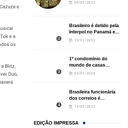
revela onde deixou o
09/01/2023
 Cazuza e
corpo
Brasileiro é detido pela
usical
Interpol no Panamá e
Tok e a
pode pegar prisão
19/01/2023
todos os
perpétua nos EUA
1º condomínio do
mundo de casas
a Blitz,
impressas em 3D é
iver Duo,
05/01/2023
inaugurado no Texas
haverá
Brasileira funcionária
dos correios é
assassinada a facadas
16/01/2023
na Califórnia
EDIÇÃO IMPRESSA