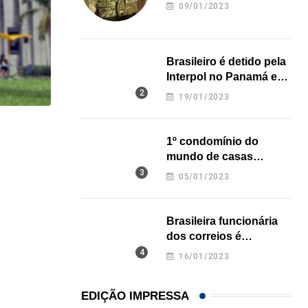
revela onde deixou o
09/01/2023
corpo
Brasileiro é detido pela
Interpol no Panamá e
pode pegar prisão
19/01/2023
perpétua nos EUA
HISTÓRICO
1º condomínio do
mundo de casas
Açaí é reconhecido oficialmente como fruto brasi
impressas em 3D é
05/01/2023
21/01/2026
inaugurado no Texas
Brasileira funcionária
dos correios é
assassinada a facadas
16/01/2023
na Califórnia
EDIÇÃO IMPRESSA