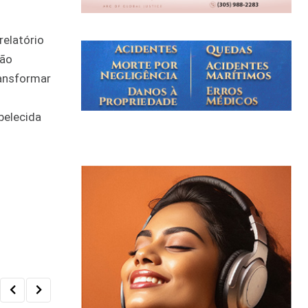
relatório
não
ransformar
belecida