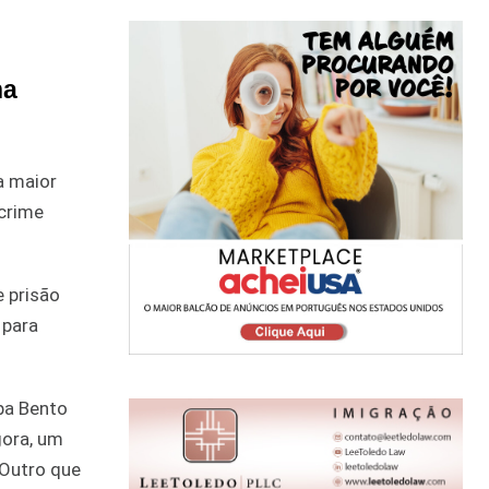
na
a maior
 crime
 prisão
 para
pa Bento
gora, um
 Outro que