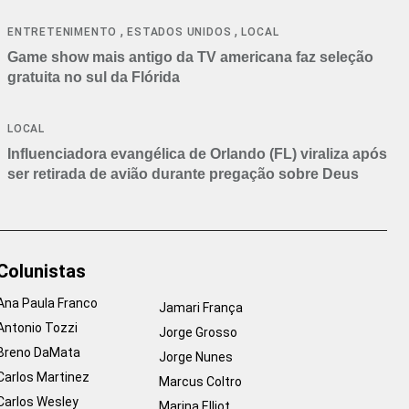
,
,
ENTRETENIMENTO
ESTADOS UNIDOS
LOCAL
Game show mais antigo da TV americana faz seleção
gratuita no sul da Flórida
LOCAL
Influenciadora evangélica de Orlando (FL) viraliza após
ser retirada de avião durante pregação sobre Deus
Colunistas
Ana Paula Franco
Jamari França
Antonio Tozzi
Jorge Grosso
Breno DaMata
Jorge Nunes
Carlos Martinez
Marcus Coltro
Carlos Wesley
Marina Elliot