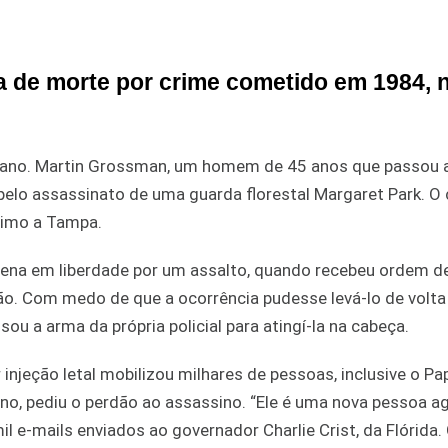
 de morte por crime cometido em 1984, 
icano. Martin Grossman, um homem de 45 anos que passou 
 pelo assassinato de uma guarda florestal Margaret Park. O
ximo a Tampa.
ena em liberdade por um assalto, quando recebeu ordem de
o. Com medo de que a ocorrência pudesse levá-lo de volta
ou a arma da própria policial para atingí-la na cabeça.
jeção letal mobilizou milhares de pessoas, inclusive o Pa
ano, pediu o perdão ao assassino. “Ele é uma nova pessoa a
 e-mails enviados ao governador Charlie Crist, da Flórida.