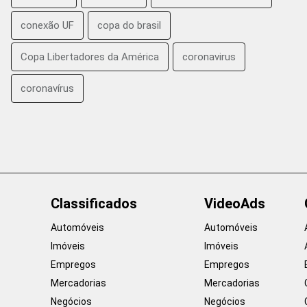
conexão UF
copa do brasil
Copa Libertadores da América
coronavirus
coronavírus
Classificados
VideoAds
Automóveis
Automóveis
Imóveis
Imóveis
Empregos
Empregos
Mercadorias
Mercadorias
Negócios
Negócios