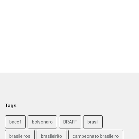
Tags
baccf
bolsonaro
BRAFF
brasil
brasileiros
brasileirão
campeonato brasileiro