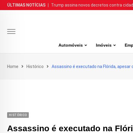
Skip
ÚLTIMAS NOTÍCIAS
|
Trump assina novos decretos contra cida
to
content
Automóveis
Imóveis
Emp
Home
Histórico
Assassino é executado na Flórida, apesar 
HISTÓRICO
Assassino é executado na Flóri