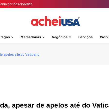
dania por nascimento
regos
Mercadorias
Negócios
Serviços
Work
de apelos até do Vaticano
da, apesar de apelos até do Vati