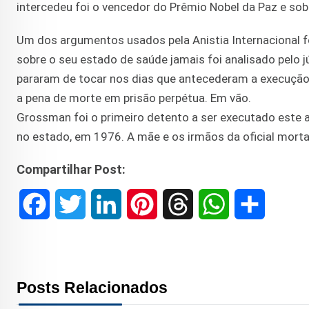
intercedeu foi o vencedor do Prêmio Nobel da Paz e sob
Um dos argumentos usados pela Anistia Internacional f
sobre o seu estado de saúde jamais foi analisado pelo j
pararam de tocar nos dias que antecederam a execução
a pena de morte em prisão perpétua. Em vão.
Grossman foi o primeiro detento a ser executado este a
no estado, em 1976. A mãe e os irmãos da oficial mor
Compartilhar Post:
F
T
L
P
T
W
S
a
w
i
i
h
h
h
c
i
n
n
r
a
a
Posts Relacionados
e
t
k
t
e
t
r