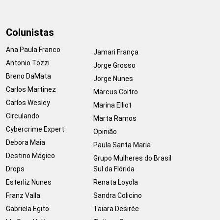
Colunistas
Ana Paula Franco
Jamari França
Antonio Tozzi
Jorge Grosso
Breno DaMata
Jorge Nunes
Carlos Martinez
Marcus Coltro
Carlos Wesley
Marina Elliot
Circulando
Marta Ramos
Cybercrime Expert
Opinião
Debora Maia
Paula Santa Maria
Destino Mágico
Grupo Mulheres do Brasil
Drops
Sul da Flórida
Esterliz Nunes
Renata Loyola
Franz Valla
Sandra Colicino
Gabriela Egito
Taiara Desirée