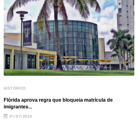
o
e
d
r
d
A
o
r
I
e
s
p
k
n
s
p
t
HISTÓRICO
H
Flórida aprova regra que bloqueia matrícula de
A
imigrantes...
01/07/2026