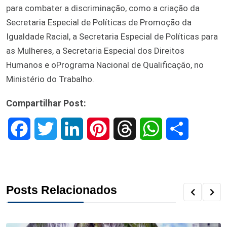
para combater a discriminação, como a criação da
Secretaria Especial de Políticas de Promoção da
Igualdade Racial, a Secretaria Especial de Políticas para
as Mulheres, a Secretaria Especial dos Direitos
Humanos e oPrograma Nacional de Qualificação, no
Ministério do Trabalho.
Compartilhar Post:
F
T
L
P
T
W
S
a
w
i
i
h
h
h
c
i
n
n
r
a
a
Posts Relacionados
e
t
k
t
e
t
r
b
t
e
e
a
s
e