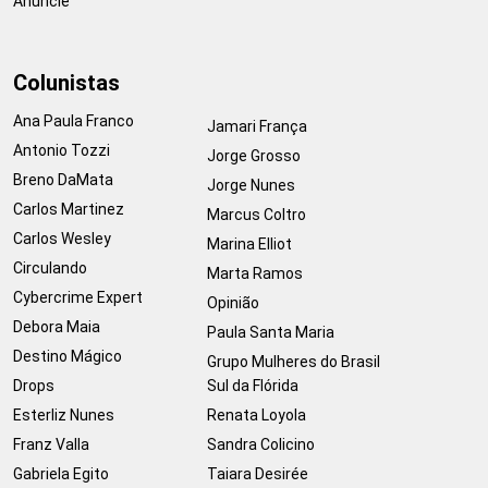
Anuncie
Colunistas
Ana Paula Franco
Jamari França
Antonio Tozzi
Jorge Grosso
Breno DaMata
Jorge Nunes
Carlos Martinez
Marcus Coltro
Carlos Wesley
Marina Elliot
Circulando
Marta Ramos
Cybercrime Expert
Opinião
Debora Maia
Paula Santa Maria
Destino Mágico
Grupo Mulheres do Brasil
Drops
Sul da Flórida
Esterliz Nunes
Renata Loyola
Franz Valla
Sandra Colicino
Gabriela Egito
Taiara Desirée