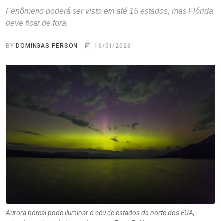
Fenômeno poderá ser visto em até 15 estados, mas Flórida
deve ficar de fora.
BY
DOMINGAS PERSON
16/01/2026
Aurora boreal pode iluminar o céu de estados do norte dos EUA,