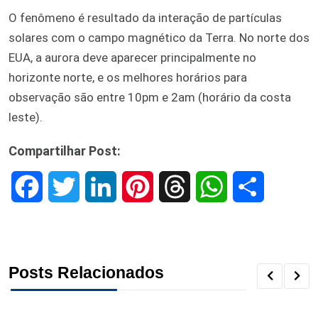
O fenômeno é resultado da interação de partículas
solares com o campo magnético da Terra. No norte dos
EUA, a aurora deve aparecer principalmente no
horizonte norte, e os melhores horários para
observação são entre 10pm e 2am (horário da costa
leste).
Compartilhar Post:
F
T
L
P
T
W
S
a
w
i
i
h
h
h
c
i
n
n
r
a
a
Posts Relacionados
e
t
k
t
e
t
r
b
t
e
e
a
s
e