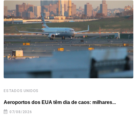
o
e
d
r
d
A
o
r
I
e
s
p
k
n
s
p
t
ESTADOS UNIDOS
E
Aeroportos dos EUA têm dia de caos: milhares...
G
07/08/2026