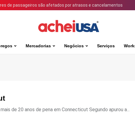
ares de passageiros são afetados por atrasos e cancelamentos
regos
Mercadorias
Negócios
Serviços
Work
ut
r mais de 20 anos de pena em Connecticut Segundo apurou a...