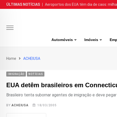
Skip
ÚLTIMAS NOTÍCIAS
|
Aeroportos dos EUA têm dia de caos: milh
to
content
Automóveis
Imóveis
Emp
Home
ACHEIUSA
IMIGRAÇÃO
NOTÍCIAS
EUA detêm brasileiros em Connectic
Brasileiro tenta subornar agentes de imigração e deve pega
BY
ACHEIUSA
18/03/2005