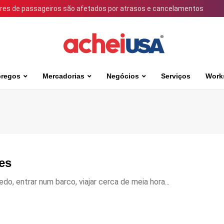
ares de passageiros são afetados por atrasos e cancelamentos
regos
Mercadorias
Negócios
Serviços
Work
es
do, entrar num barco, viajar cerca de meia hora...