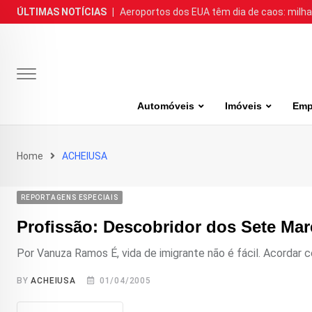
Skip
ÚLTIMAS NOTÍCIAS
|
Aeroportos dos EUA têm dia de caos: milh
to
content
Automóveis
Imóveis
Emp
Home
ACHEIUSA
REPORTAGENS ESPECIAIS
Profissão: Descobridor dos Sete Mar
Por Vanuza Ramos É, vida de imigrante não é fácil. Acordar ce
BY
ACHEIUSA
01/04/2005