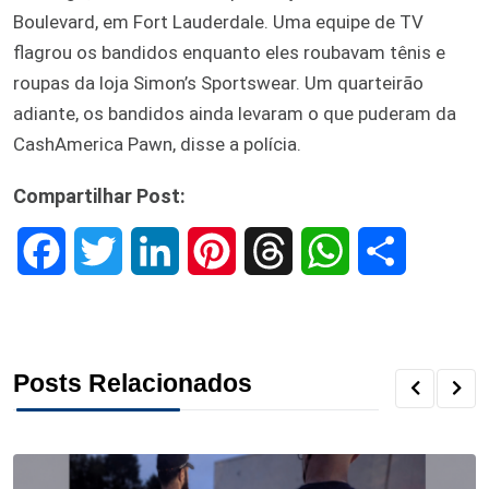
Boulevard, em Fort Lauderdale. Uma equipe de TV
flagrou os bandidos enquanto eles roubavam tênis e
roupas da loja Simon’s Sportswear. Um quarteirão
adiante, os bandidos ainda levaram o que puderam da
CashAmerica Pawn, disse a polícia.
Compartilhar Post:
F
T
L
P
T
W
S
a
w
i
i
h
h
h
c
i
n
n
r
a
a
Posts Relacionados
e
t
k
t
e
t
r
b
t
e
e
a
s
e