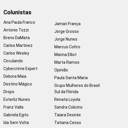
Colunistas
Ana Paula Franco
Jamari França
Antonio Tozzi
Jorge Grosso
Breno DaMata
Jorge Nunes
Carlos Martinez
Marcus Coltro
Carlos Wesley
Marina Elliot
Circulando
Marta Ramos
Cybercrime Expert
Opinião
Debora Maia
Paula Santa Maria
Destino Mágico
Grupo Mulheres do Brasil
Drops
Sul da Flórida
Esterliz Nunes
Renata Loyola
Franz Valla
Sandra Colicino
Gabriela Egito
Taiara Desirée
Ida Sem Volta
Tatiana Cesso