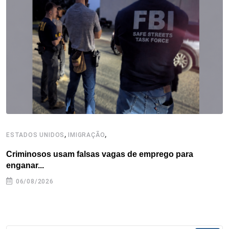
o
e
d
r
d
A
o
r
I
e
s
p
k
n
s
p
t
,
,
ESTADOS UNIDOS
IMIGRAÇÃO
E
Criminosos usam falsas vagas de emprego para
H
enganar...
06/08/2026