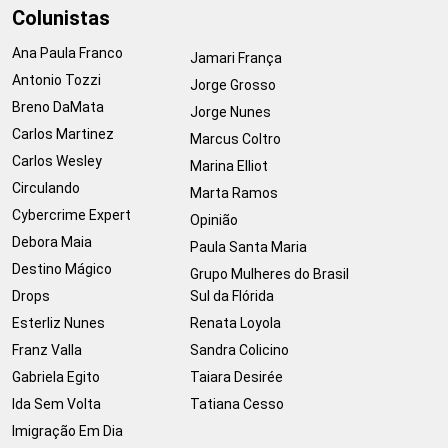
Colunistas
Ana Paula Franco
Jamari França
Antonio Tozzi
Jorge Grosso
Breno DaMata
Jorge Nunes
Carlos Martinez
Marcus Coltro
Carlos Wesley
Marina Elliot
Circulando
Marta Ramos
Cybercrime Expert
Opinião
Debora Maia
Paula Santa Maria
Destino Mágico
Grupo Mulheres do Brasil
Drops
Sul da Flórida
Esterliz Nunes
Renata Loyola
Franz Valla
Sandra Colicino
Gabriela Egito
Taiara Desirée
Ida Sem Volta
Tatiana Cesso
Imigração Em Dia