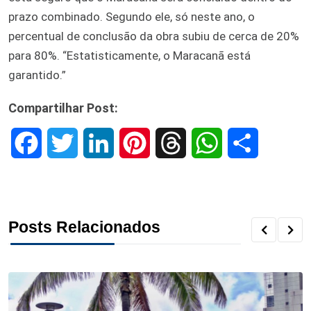
prazo combinado. Segundo ele, só neste ano, o
percentual de conclusão da obra subiu de cerca de 20%
para 80%. “Estatisticamente, o Maracanã está
garantido.”
Compartilhar Post:
F
T
L
P
T
W
S
a
w
i
i
h
h
h
c
i
n
n
r
a
a
Posts Relacionados
e
t
k
t
e
t
r
b
t
e
e
a
s
e
o
e
d
r
d
A