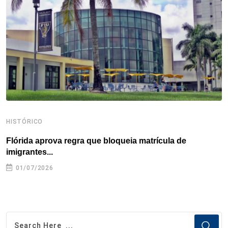
o
r
I
e
s
p
k
n
s
p
t
HISTÓRICO
H
Flórida aprova regra que bloqueia matrícula de
A
imigrantes...
01/07/2026