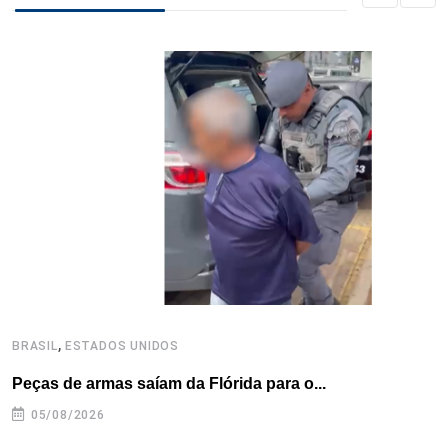
k
n
s
p
t
,
BRASIL
ESTADOS UNIDOS
B
Peças de armas saíam da Flórida para o...
E
e
05/08/2026