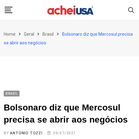
Skip
to
content
Home
Geral
Brasil
Bolsonaro diz que Mercosul precisa
se abrir aos negócios
BRASIL
Bolsonaro diz que Mercosul
precisa se abrir aos negócios
BY
ANTONIO TOZZI
09/07/2021