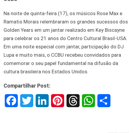
Na noite de quinta-feira (17), os músicos Rose Max e
Ramatis Morais relembraram os grandes sucessos dos
Golden Years em um jantar realizado em Key Biscayne
para celebrar os 21 anos do Centro Cultural Brasil-USA.
Em uma noite especial com jantar, participação do DJ
Lupa e muito mais, o CCBU recebeu convidados para
comemorar o seu papel fundamental na difusão da
cultura brasileira nos Estados Unidos.
Compartilhar Post:
F
T
L
P
T
W
S
a
w
i
i
h
h
h
c
i
n
n
r
a
a