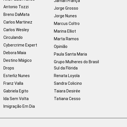
Jamari França
Antonio Tozzi
Jorge Grosso
Breno DaMata
Jorge Nunes
Carlos Martinez
Marcus Coltro
Carlos Wesley
Marina Elliot
Circulando
Marta Ramos
Cybercrime Expert
Opinião
Debora Maia
Paula Santa Maria
Destino Mágico
Grupo Mulheres do Brasil
Drops
Sul da Flórida
Esterliz Nunes
Renata Loyola
Franz Valla
Sandra Colicino
Gabriela Egito
Taiara Desirée
Ida Sem Volta
Tatiana Cesso
Imigração Em Dia