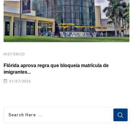
k
n
s
p
t
HISTÓRICO
H
Flórida aprova regra que bloqueia matrícula de
A
imigrantes...
01/07/2026