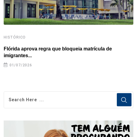
HISTÓRICO
H
Flórida aprova regra que bloqueia matrícula de
A
imigrantes...
01/07/2026