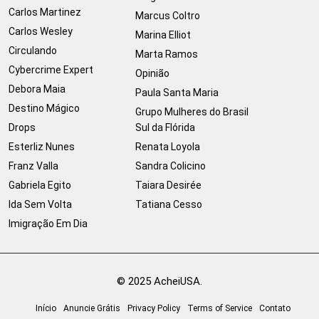
Carlos Martinez
Marcus Coltro
Carlos Wesley
Marina Elliot
Circulando
Marta Ramos
Cybercrime Expert
Opinião
Debora Maia
Paula Santa Maria
Destino Mágico
Grupo Mulheres do Brasil
Drops
Sul da Flórida
Esterliz Nunes
Renata Loyola
Franz Valla
Sandra Colicino
Gabriela Egito
Taiara Desirée
Ida Sem Volta
Tatiana Cesso
Imigração Em Dia
© 2025 AcheiUSA.
Início
Anuncie Grátis
Privacy Policy
Terms of Service
Contato