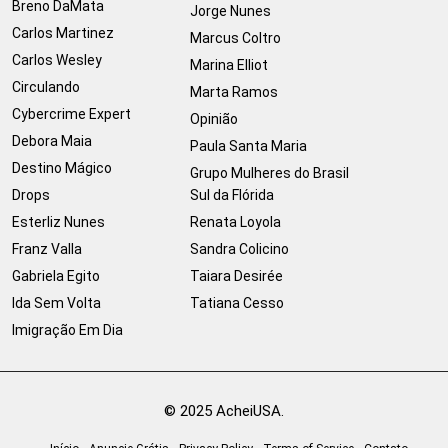
Breno DaMata
Jorge Nunes
Carlos Martinez
Marcus Coltro
Carlos Wesley
Marina Elliot
Circulando
Marta Ramos
Cybercrime Expert
Opinião
Debora Maia
Paula Santa Maria
Destino Mágico
Grupo Mulheres do Brasil
Drops
Sul da Flórida
Esterliz Nunes
Renata Loyola
Franz Valla
Sandra Colicino
Gabriela Egito
Taiara Desirée
Ida Sem Volta
Tatiana Cesso
Imigração Em Dia
© 2025 AcheiUSA.