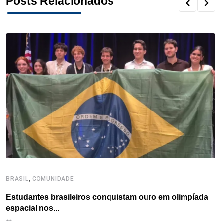
Posts Relacionados
k
n
s
p
t
,
BRASIL
COMUNIDADE
B
Estudantes brasileiros conquistam ouro em olimpíada
P
espacial nos...