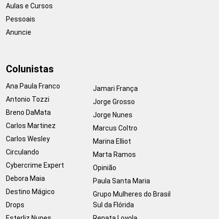
Aulas e Cursos
Pessoais
Anuncie
Colunistas
Ana Paula Franco
Jamari França
Antonio Tozzi
Jorge Grosso
Breno DaMata
Jorge Nunes
Carlos Martinez
Marcus Coltro
Carlos Wesley
Marina Elliot
Circulando
Marta Ramos
Cybercrime Expert
Opinião
Debora Maia
Paula Santa Maria
Destino Mágico
Grupo Mulheres do Brasil
Drops
Sul da Flórida
Esterliz Nunes
Renata Loyola