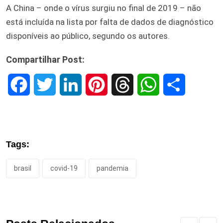
A China – onde o vírus surgiu no final de 2019 – não
está incluída na lista por falta de dados de diagnóstico
disponíveis ao público, segundo os autores.
Compartilhar Post:
F
T
L
P
T
W
S
a
w
i
i
h
h
h
c
i
n
n
r
a
a
Tags:
e
t
k
t
e
t
r
brasil
covid-19
pandemia
b
t
e
e
a
s
e
o
e
d
r
d
A
o
r
I
e
s
p