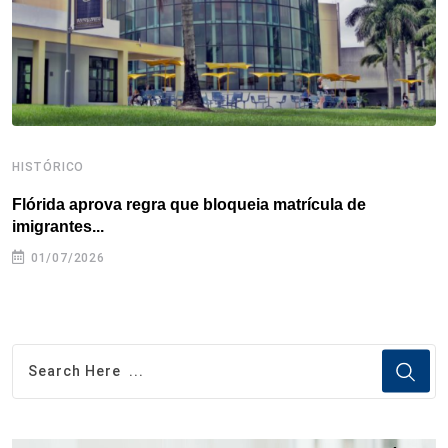
t
HISTÓRICO
H
Flórida aprova regra que bloqueia matrícula de
A
imigrantes...
01/07/2026