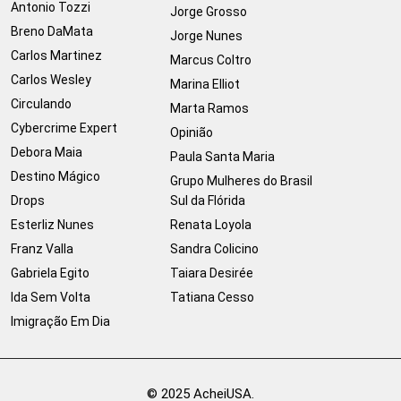
Antonio Tozzi
Jorge Grosso
Breno DaMata
Jorge Nunes
Carlos Martinez
Marcus Coltro
Carlos Wesley
Marina Elliot
Circulando
Marta Ramos
Cybercrime Expert
Opinião
Debora Maia
Paula Santa Maria
Destino Mágico
Grupo Mulheres do Brasil
Drops
Sul da Flórida
Esterliz Nunes
Renata Loyola
Franz Valla
Sandra Colicino
Gabriela Egito
Taiara Desirée
Ida Sem Volta
Tatiana Cesso
Imigração Em Dia
© 2025 AcheiUSA.