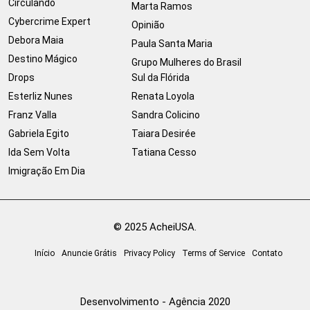
Circulando
Marta Ramos
Cybercrime Expert
Opinião
Debora Maia
Paula Santa Maria
Destino Mágico
Grupo Mulheres do Brasil
Drops
Sul da Flórida
Esterliz Nunes
Renata Loyola
Franz Valla
Sandra Colicino
Gabriela Egito
Taiara Desirée
Ida Sem Volta
Tatiana Cesso
Imigração Em Dia
© 2025 AcheiUSA.
Início
Anuncie Grátis
Privacy Policy
Terms of Service
Contato
Desenvolvimento - Agência 2020