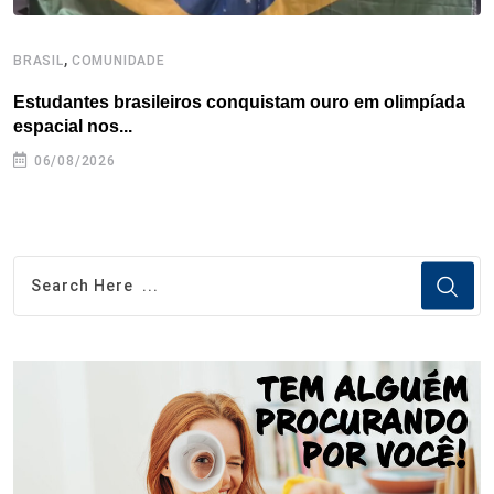
,
BRASIL
COMUNIDADE
B
Estudantes brasileiros conquistam ouro em olimpíada
P
espacial nos...
06/08/2026