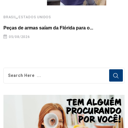
,
BRASIL
ESTADOS UNIDOS
B
Peças de armas saíam da Flórida para o...
E
e
05/08/2026