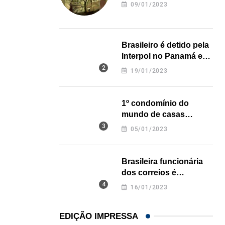
revela onde deixou o
09/01/2023
corpo
Açaí é reconhecido oficialmente como fruto brasi
21/01/2026
Brasileiro é detido pela
Interpol no Panamá e
pode pegar prisão
19/01/2023
perpétua nos EUA
1º condomínio do
mundo de casas
impressas em 3D é
05/01/2023
inaugurado no Texas
Brasileira funcionária
dos correios é
assassinada a facadas
16/01/2023
na Califórnia
EDIÇÃO IMPRESSA