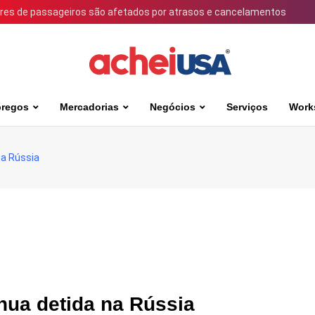
ares de passageiros são afetados por atrasos e cancelamentos
regos
Mercadorias
Negócios
Serviços
Work
na Rússia
nua detida na Rússia