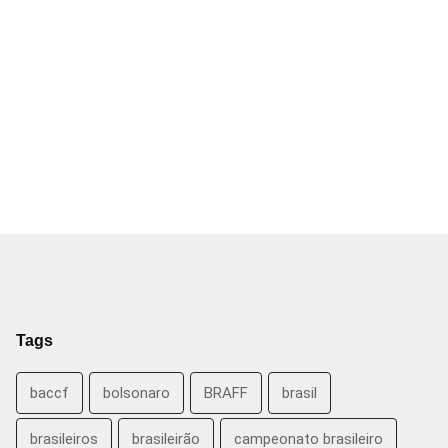
Tags
baccf
bolsonaro
BRAFF
brasil
brasileiros
brasileirão
campeonato brasileiro