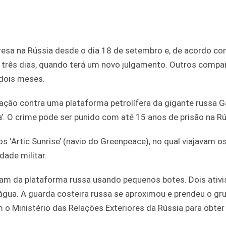
 presa na Rússia desde o dia 18 de setembro e, de acordo c
s três dias, quando terá um novo julgamento. Outros compa
 dois meses.
tação contra uma plataforma petrolífera da gigante russa
a’. O crime pode ser punido com até 15 anos de prisão na R
 ‘Artic Sunrise’ (navio do Greenpeace), no qual viajavam o
dade militar.
am da plataforma russa usando pequenos botes. Dois ativi
água. A guarda costeira russa se aproximou e prendeu o gr
 Ministério das Relações Exteriores da Rússia para obter