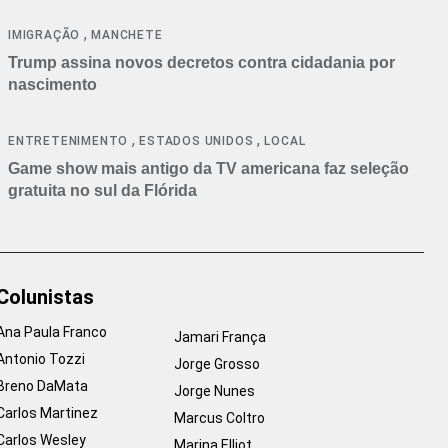
cancelamentos
,
IMIGRAÇÃO
MANCHETE
Trump assina novos decretos contra cidadania por
nascimento
,
,
ENTRETENIMENTO
ESTADOS UNIDOS
LOCAL
Game show mais antigo da TV americana faz seleção
gratuita no sul da Flórida
Colunistas
Ana Paula Franco
Jamari França
Antonio Tozzi
Jorge Grosso
Breno DaMata
Jorge Nunes
Carlos Martinez
Marcus Coltro
Carlos Wesley
Marina Elliot