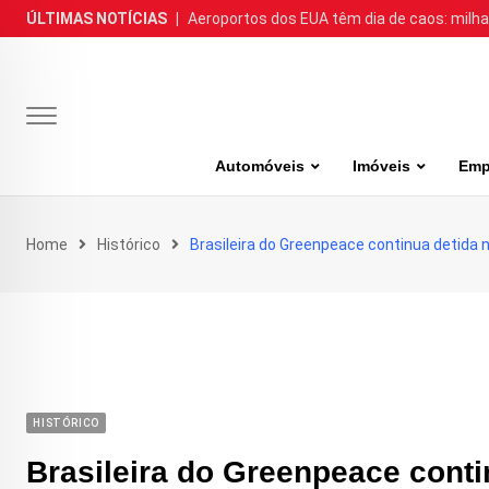
Skip
ÚLTIMAS NOTÍCIAS
|
Aeroportos dos EUA têm dia de caos: milh
to
content
Automóveis
Imóveis
Emp
Home
Histórico
Brasileira do Greenpeace continua detida 
HISTÓRICO
Brasileira do Greenpeace conti