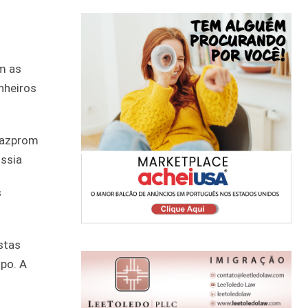
om as
nheiros
 Gazprom
ússia
s
stas
upo. A