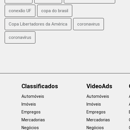
conexão UF
copa do brasil
Copa Libertadores da América
coronavirus
coronavírus
Classificados
VideoAds
Automóveis
Automóveis
Imóveis
Imóveis
Empregos
Empregos
Mercadorias
Mercadorias
Negócios
Negócios