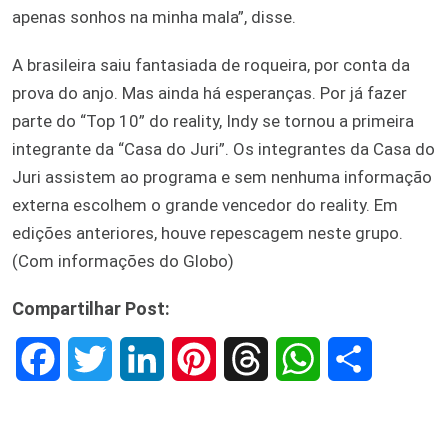
apenas sonhos na minha mala”, disse.
A brasileira saiu fantasiada de roqueira, por conta da
prova do anjo. Mas ainda há esperanças. Por já fazer
parte do “Top 10” do reality, Indy se tornou a primeira
integrante da “Casa do Juri”. Os integrantes da Casa do
Juri assistem ao programa e sem nenhuma informação
externa escolhem o grande vencedor do reality. Em
edições anteriores, houve repescagem neste grupo.
(Com informações do Globo)
Compartilhar Post:
F
T
L
P
T
W
S
a
w
i
i
h
h
h
c
i
n
n
r
a
a