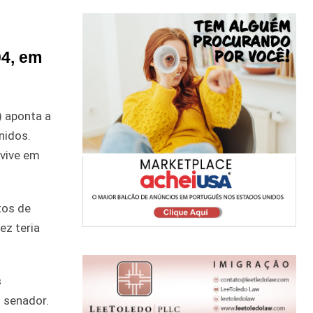
04, em
) aponta a
nidos.
 vive em
tos de
ez teria
s
 senador.