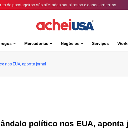
ares de passageiros são afetados por atrasos e cancelamentos
regos
Mercadorias
Negócios
Serviços
Work
ico nos EUA, aponta jornal
ândalo político nos EUA, aponta 