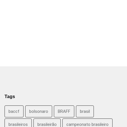
Tags
baccf
bolsonaro
BRAFF
brasil
brasileiros
brasileirão
campeonato brasileiro