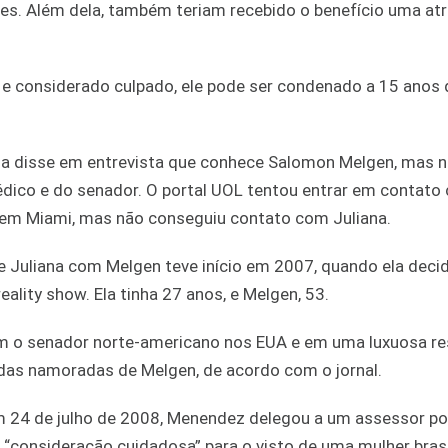
s. Além dela, também teriam recebido o benefício uma atr
e considerado culpado, ele pode ser condenado a 15 anos d
na disse em entrevista que conhece Salomon Melgen, mas n
dico e do senador. O portal UOL tentou entrar em contato
a em Miami, mas não conseguiu contato com Juliana.
 Juliana com Melgen teve início em 2007, quando ela decid
reality show. Ela tinha 27 anos, e Melgen, 53.
om o senador norte-americano nos EUA e em uma luxuosa re
 das namoradas de Melgen, de acordo com o jornal.
 24 de julho de 2008, Menendez delegou a um assessor pol
a “consideração cuidadosa” para o visto de uma mulher brasi