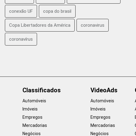
conexão UF
copa do brasil
Copa Libertadores da América
coronavirus
coronavírus
Classificados
VideoAds
Automóveis
Automóveis
Imóveis
Imóveis
Empregos
Empregos
Mercadorias
Mercadorias
Negócios
Negócios