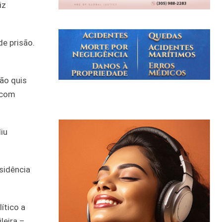
iz
e prisão.
ão quis
 com
iu
sidência
ítico a
leira –