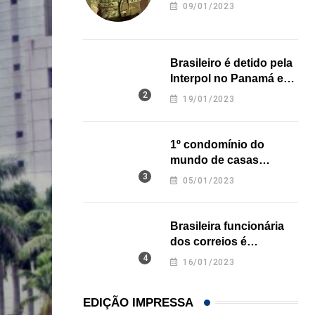
revela onde deixou o
09/01/2023
corpo
Brasileiro é detido pela
Interpol no Panamá e
pode pegar prisão
19/01/2023
perpétua nos EUA
1º condomínio do
mundo de casas
impressas em 3D é
05/01/2023
inaugurado no Texas
Brasileira funcionária
dos correios é
assassinada a facadas
16/01/2023
na Califórnia
EDIÇÃO IMPRESSA