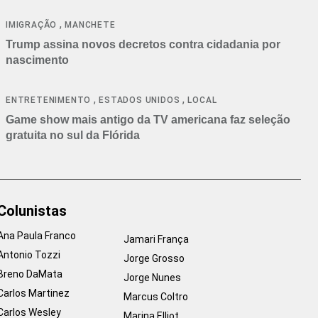
cancelamentos
,
IMIGRAÇÃO
MANCHETE
Trump assina novos decretos contra cidadania por
nascimento
,
,
ENTRETENIMENTO
ESTADOS UNIDOS
LOCAL
Game show mais antigo da TV americana faz seleção
gratuita no sul da Flórida
Colunistas
Ana Paula Franco
Jamari França
Antonio Tozzi
Jorge Grosso
Breno DaMata
Jorge Nunes
Carlos Martinez
Marcus Coltro
Carlos Wesley
Marina Elliot