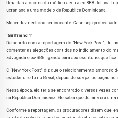
Uma das amantes do médico seria a ex-BBB Juliana Lope
ucraniana e uma modelo da República Dominicana.
Menendez declarou ser inocente. Caso seja processado 
‘Girlfriend 1’
De acordo com a reportagem do “New York Post”, Julia
comentar as alegações contidas no indiciamento do mé
advogada e ex-BBB ligando para seu escritório, que fic
O “New York Post” diz que o relacionamento amoroso de
estudar direito no Brasil, depois de sua participação no 
Nessa época, ela teria se encontrado diversas vezes c
na República Dominicana. Ele sabia que Juliana era uma
Conforme a reportagem, os procuradores dizem que, em
tarefa de solicitar a um funcionário de alto escalão um