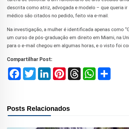
descrita como atriz, advogada e modelo – que queria i
médico são citados no pedido, feito via e-mail.
Na investigação, a mulher é identificada apenas como “G
um curso de pós-graduação em direito em Miami, na Univ
para o e-mail chegou em algumas horas, e o visto foi c
Compartilhar Post:
F
T
L
P
T
W
S
a
w
i
i
h
h
h
c
i
n
n
r
a
a
Posts Relacionados
e
t
k
t
e
t
r
b
t
e
e
a
s
e