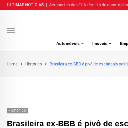
Skip
ÚLTIMAS NOTÍCIAS
|
Aeroportos dos EUA têm dia de caos: milh
to
content
Automóveis
Imóveis
Emp
Home
Histórico
Brasileira ex-BBB é pivô de escândalo polít
HISTÓRICO
Brasileira ex-BBB é pivô de esc