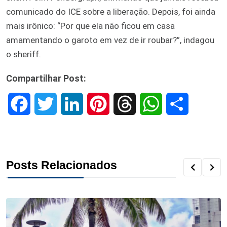
comunicado do ICE sobre a liberação. Depois, foi ainda
mais irônico: “Por que ela não ficou em casa
amamentando o garoto em vez de ir roubar?”, indagou
o sheriff.
Compartilhar Post:
F
T
L
P
T
W
S
a
w
i
i
h
h
h
c
i
n
n
r
a
a
Posts Relacionados
e
t
k
t
e
t
r
b
t
e
e
a
s
e
o
e
d
r
d
A