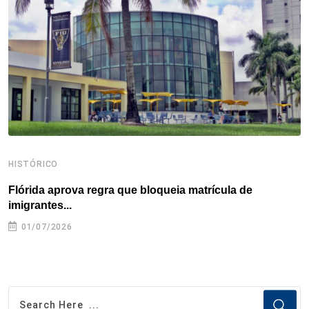
o
r
I
e
s
p
k
n
s
p
t
HISTÓRICO
H
Flórida aprova regra que bloqueia matrícula de
A
imigrantes...
01/07/2026