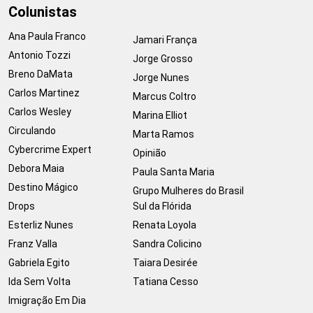
Colunistas
Ana Paula Franco
Jamari França
Antonio Tozzi
Jorge Grosso
Breno DaMata
Jorge Nunes
Carlos Martinez
Marcus Coltro
Carlos Wesley
Marina Elliot
Circulando
Marta Ramos
Cybercrime Expert
Opinião
Debora Maia
Paula Santa Maria
Destino Mágico
Grupo Mulheres do Brasil
Drops
Sul da Flórida
Esterliz Nunes
Renata Loyola
Franz Valla
Sandra Colicino
Gabriela Egito
Taiara Desirée
Ida Sem Volta
Tatiana Cesso
Imigração Em Dia