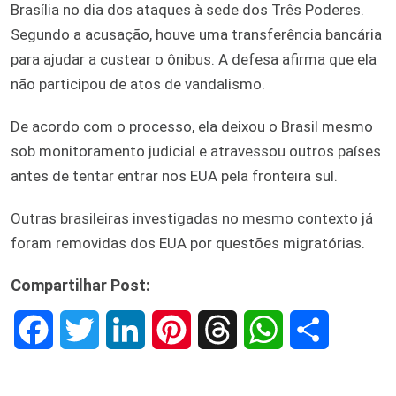
Brasília no dia dos ataques à sede dos Três Poderes.
Segundo a acusação, houve uma transferência bancária
para ajudar a custear o ônibus. A defesa afirma que ela
não participou de atos de vandalismo.
De acordo com o processo, ela deixou o Brasil mesmo
sob monitoramento judicial e atravessou outros países
antes de tentar entrar nos EUA pela fronteira sul.
Outras brasileiras investigadas no mesmo contexto já
foram removidas dos EUA por questões migratórias.
Compartilhar Post:
F
T
L
P
T
W
S
a
w
i
i
h
h
h