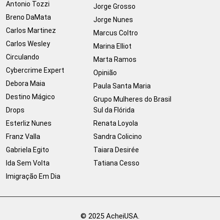
Antonio Tozzi
Jorge Grosso
Breno DaMata
Jorge Nunes
Carlos Martinez
Marcus Coltro
Carlos Wesley
Marina Elliot
Circulando
Marta Ramos
Cybercrime Expert
Opinião
Debora Maia
Paula Santa Maria
Destino Mágico
Grupo Mulheres do Brasil
Drops
Sul da Flórida
Esterliz Nunes
Renata Loyola
Franz Valla
Sandra Colicino
Gabriela Egito
Taiara Desirée
Ida Sem Volta
Tatiana Cesso
Imigração Em Dia
© 2025 AcheiUSA.