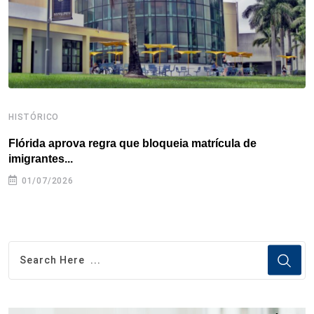
t
HISTÓRICO
H
Flórida aprova regra que bloqueia matrícula de
A
imigrantes...
01/07/2026