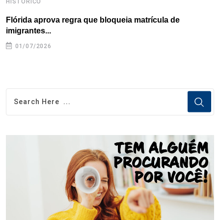
HISTÓRICO
H
Flórida aprova regra que bloqueia matrícula de
A
imigrantes...
01/07/2026