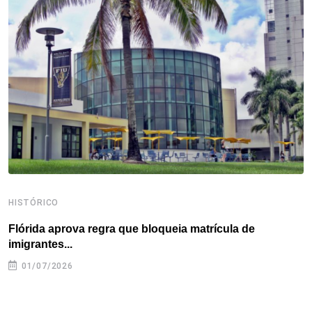
o
e
d
r
d
A
o
r
I
e
s
p
k
n
s
p
t
HISTÓRICO
H
Flórida aprova regra que bloqueia matrícula de
A
imigrantes...
01/07/2026