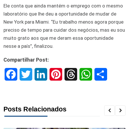
Ele conta que ainda mantém o emprego com o mesmo
laboratório que lhe deu a oportunidade de mudar de
New York para Miami. “Eu trabalho menos agora porque
preciso de tempo para cuidar dos negócios, mas eu sou
muito grato aos que me deram essa oportunidade
nesse a país”, finalizou.
Compartilhar Post:
F
T
L
P
T
W
S
a
w
i
i
h
h
h
c
i
n
n
r
a
a
Posts Relacionados
e
t
k
t
e
t
r
b
t
e
e
a
s
e