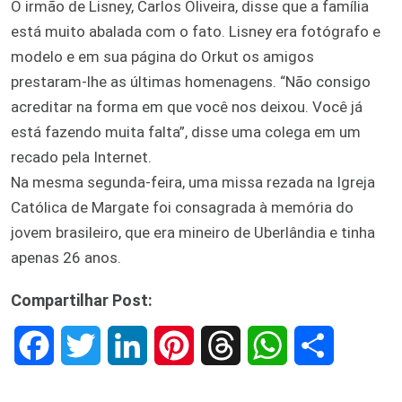
O irmão de Lisney, Carlos Oliveira, disse que a família
está muito abalada com o fato. Lisney era fotógrafo e
modelo e em sua página do Orkut os amigos
prestaram-lhe as últimas homenagens. “Não consigo
acreditar na forma em que você nos deixou. Você já
está fazendo muita falta”, disse uma colega em um
recado pela Internet.
Na mesma segunda-feira, uma missa rezada na Igreja
Católica de Margate foi consagrada à memória do
jovem brasileiro, que era mineiro de Uberlândia e tinha
apenas 26 anos.
Compartilhar Post:
F
T
L
P
T
W
S
a
w
i
i
h
h
h