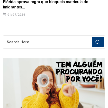
Flórida aprova regra que bloqueia matrícula de
A
imigrantes...
01/07/2026