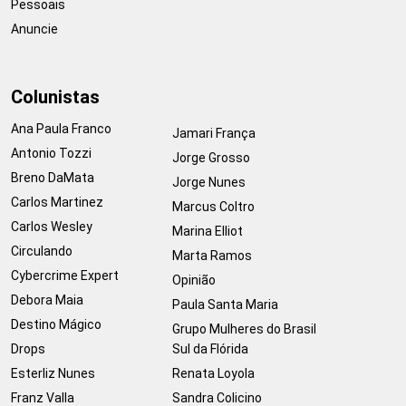
Pessoais
Anuncie
Colunistas
Ana Paula Franco
Jamari França
Antonio Tozzi
Jorge Grosso
Breno DaMata
Jorge Nunes
Carlos Martinez
Marcus Coltro
Carlos Wesley
Marina Elliot
Circulando
Marta Ramos
Cybercrime Expert
Opinião
Debora Maia
Paula Santa Maria
Destino Mágico
Grupo Mulheres do Brasil
Drops
Sul da Flórida
Esterliz Nunes
Renata Loyola
Franz Valla
Sandra Colicino