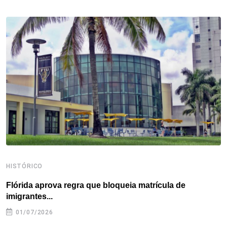
b
t
e
e
a
s
e
o
e
d
r
d
A
o
r
I
e
s
p
k
n
s
p
t
HISTÓRICO
H
Flórida aprova regra que bloqueia matrícula de
A
imigrantes...
01/07/2026