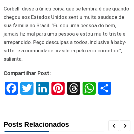
Corbelli disse a única coisa que se lembra é que quando
chegou aos Estados Unidos sentiu muita saudade de
sua família no Brasil. “Eu sou uma pessoa do bem,
jamais fiz mal para uma pessoa e estou muito triste e
arrependido. Peço desculpas a todos, inclusive à baby-
sitter e a comunidade brasileira pelo erro cometido”,
salienta.
Compartilhar Post:
F
T
L
P
T
W
S
a
w
i
i
h
h
h
c
i
n
n
r
a
a
Posts Relacionados
e
t
k
t
e
t
r