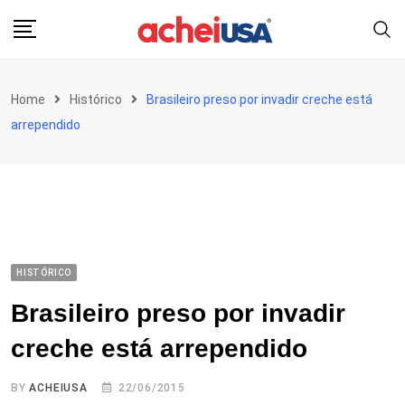
Skip
to
content
Home
Histórico
Brasileiro preso por invadir creche está
arrependido
HISTÓRICO
Brasileiro preso por invadir
creche está arrependido
BY
ACHEIUSA
22/06/2015