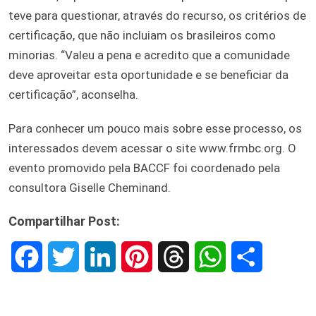
teve para questionar, através do recurso, os critérios de
certificação, que não incluiam os brasileiros como
minorias. “Valeu a pena e acredito que a comunidade
deve aproveitar esta oportunidade e se beneficiar da
certificação”, aconselha.
Para conhecer um pouco mais sobre esse processo, os
interessados devem acessar o site www.frmbc.org. O
evento promovido pela BACCF foi coordenado pela
consultora Giselle Cheminand.
Compartilhar Post:
F
T
L
P
T
W
S
a
w
i
i
h
h
h