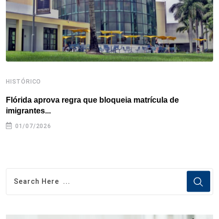
t
HISTÓRICO
H
Flórida aprova regra que bloqueia matrícula de
A
imigrantes...
01/07/2026