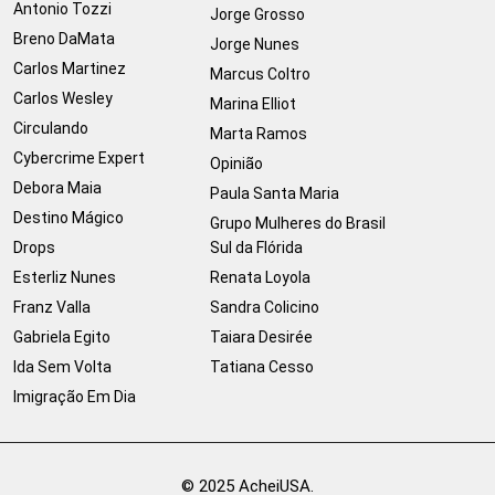
Antonio Tozzi
Jorge Grosso
Breno DaMata
Jorge Nunes
Carlos Martinez
Marcus Coltro
Carlos Wesley
Marina Elliot
Circulando
Marta Ramos
Cybercrime Expert
Opinião
Debora Maia
Paula Santa Maria
Destino Mágico
Grupo Mulheres do Brasil
Drops
Sul da Flórida
Esterliz Nunes
Renata Loyola
Franz Valla
Sandra Colicino
Gabriela Egito
Taiara Desirée
Ida Sem Volta
Tatiana Cesso
Imigração Em Dia
© 2025 AcheiUSA.