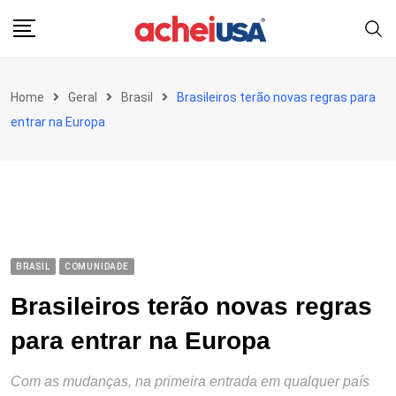
Skip
to
content
Home
Geral
Brasil
Brasileiros terão novas regras para
entrar na Europa
BRASIL
COMUNIDADE
Brasileiros terão novas regras
para entrar na Europa
Com as mudanças, na primeira entrada em qualquer país