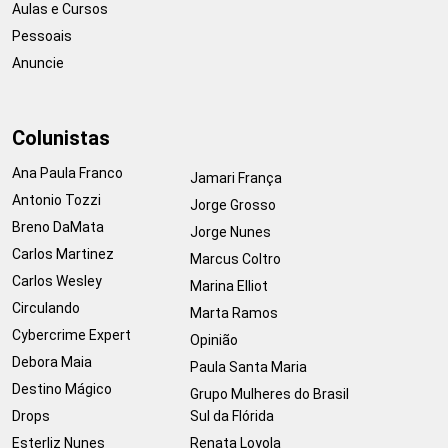
Aulas e Cursos
Pessoais
Anuncie
Colunistas
Ana Paula Franco
Jamari França
Antonio Tozzi
Jorge Grosso
Breno DaMata
Jorge Nunes
Carlos Martinez
Marcus Coltro
Carlos Wesley
Marina Elliot
Circulando
Marta Ramos
Cybercrime Expert
Opinião
Debora Maia
Paula Santa Maria
Destino Mágico
Grupo Mulheres do Brasil
Drops
Sul da Flórida
Esterliz Nunes
Renata Loyola