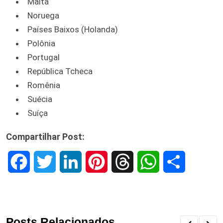
Malta
Noruega
Países Baixos (Holanda)
Polônia
Portugal
República Tcheca
Romênia
Suécia
Suíça
Compartilhar Post:
F
T
L
P
T
W
S
a
w
i
i
h
h
h
c
i
n
n
r
a
a
Posts Relacionados