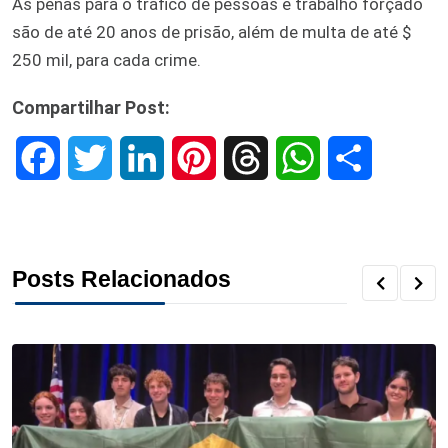
As penas para o tráfico de pessoas e trabalho forçado
são de até 20 anos de prisão, além de multa de até $
250 mil, para cada crime.
Compartilhar Post:
F
T
L
P
T
W
S
a
w
i
i
h
h
h
c
i
n
n
r
a
a
Posts Relacionados
e
t
k
t
e
t
r
b
t
e
e
a
s
e
o
e
d
r
d
A
o
r
I
e
s
p