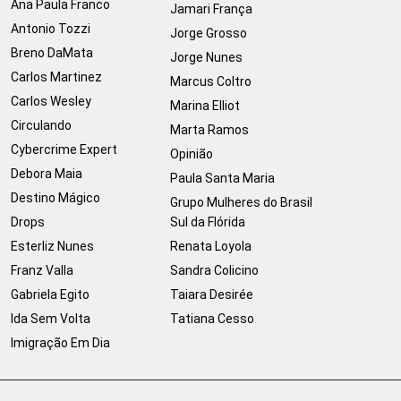
Ana Paula Franco
Jamari França
Antonio Tozzi
Jorge Grosso
Breno DaMata
Jorge Nunes
Carlos Martinez
Marcus Coltro
Carlos Wesley
Marina Elliot
Circulando
Marta Ramos
Cybercrime Expert
Opinião
Debora Maia
Paula Santa Maria
Destino Mágico
Grupo Mulheres do Brasil
Drops
Sul da Flórida
Esterliz Nunes
Renata Loyola
Franz Valla
Sandra Colicino
Gabriela Egito
Taiara Desirée
Ida Sem Volta
Tatiana Cesso
Imigração Em Dia