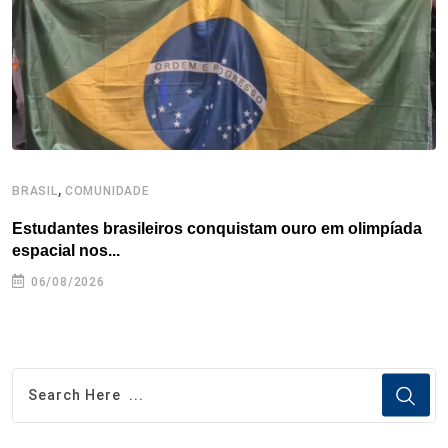
k
n
s
p
t
,
BRASIL
COMUNIDADE
C
Estudantes brasileiros conquistam ouro em olimpíada
P
espacial nos...
06/08/2026