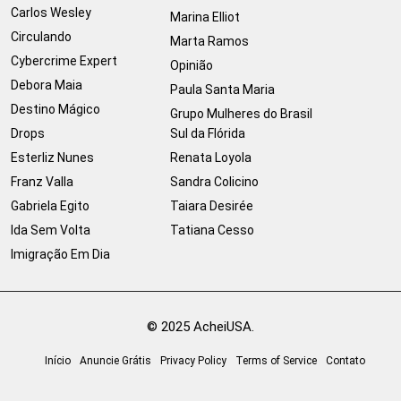
Carlos Wesley
Marina Elliot
Circulando
Marta Ramos
Cybercrime Expert
Opinião
Debora Maia
Paula Santa Maria
Destino Mágico
Grupo Mulheres do Brasil
Drops
Sul da Flórida
Esterliz Nunes
Renata Loyola
Franz Valla
Sandra Colicino
Gabriela Egito
Taiara Desirée
Ida Sem Volta
Tatiana Cesso
Imigração Em Dia
© 2025 AcheiUSA.
Início
Anuncie Grátis
Privacy Policy
Terms of Service
Contato