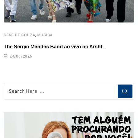
,
GENE DE SOUZA
MÚSICA
G
The Sergio Mendes Band ao vivo no Arsht...
F
24/06/2026