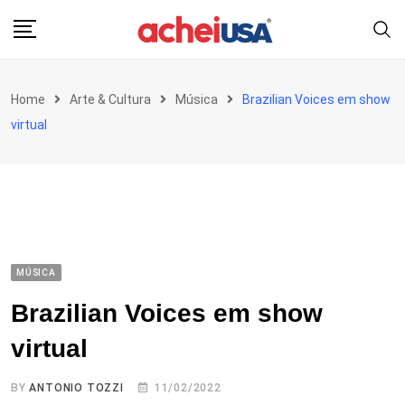
Skip
to
content
Home
Arte & Cultura
Música
Brazilian Voices em show
virtual
MÚSICA
Brazilian Voices em show
virtual
BY
ANTONIO TOZZI
11/02/2022