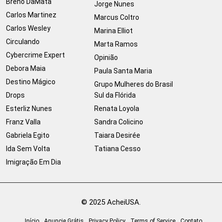
Breno DaMata
Jorge Nunes
Carlos Martinez
Marcus Coltro
Carlos Wesley
Marina Elliot
Circulando
Marta Ramos
Cybercrime Expert
Opinião
Debora Maia
Paula Santa Maria
Destino Mágico
Grupo Mulheres do Brasil
Drops
Sul da Flórida
Esterliz Nunes
Renata Loyola
Franz Valla
Sandra Colicino
Gabriela Egito
Taiara Desirée
Ida Sem Volta
Tatiana Cesso
Imigração Em Dia
© 2025 AcheiUSA.
Início
Anuncie Grátis
Privacy Policy
Terms of Service
Contato