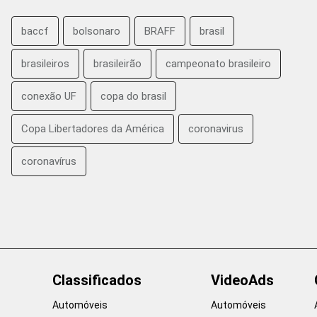
baccf
bolsonaro
BRAFF
brasil
brasileiros
brasileirão
campeonato brasileiro
conexão UF
copa do brasil
Copa Libertadores da América
coronavirus
coronavírus
Classificados
VideoAds
Automóveis
Automóveis