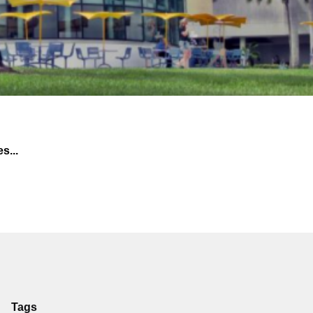
s...
Tags