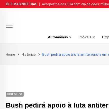
Skip
ÚLTIMAS NOTÍCIAS
|
Aeroportos dos EUA têm dia de caos: milh
to
content
Automóveis
Imóveis
Emp
Home
Histórico
Bush pedirá apoio à luta antiterrorista em
HISTÓRICO
Bush pedirá apoio à luta antite