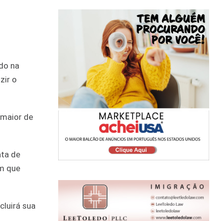
do na
zir o
 maior de
ata de
em que
cluirá sua