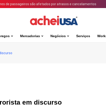
ares de passageiros são afetados por atrasos e cancelamentos
regos
Mercadorias
Negócios
Serviços
Work
 discurso
rrorista em discurso