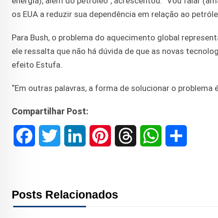
energia), além do petróleo”, acrescentou. “Vou falar (
os EUA a reduzir sua dependência em relação ao petróle
Para Bush, o problema do aquecimento global represent
ele ressalta que não há dúvida de que as novas tecnolo
efeito Estufa.
“Em outras palavras, a forma de solucionar o problema 
Compartilhar Post:
F
T
L
P
T
W
S
a
w
i
i
h
h
h
c
i
n
n
r
a
a
Posts Relacionados
e
t
k
t
e
t
r