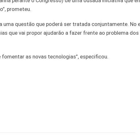
amanhã perante o Congresso) de uma ousada iniciativa que e
o”, prometeu.
a uma questão que poderá ser tratada conjuntamente. No e
gias que vai propor ajudarão a fazer frente ao problema do
é fomentar as novas tecnologias”, especificou.