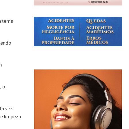
istema
cendo
m
, o
ta vez
de limpeza