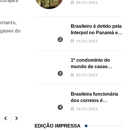
ncorajará
revela onde deixou o
09/01/2023
corpo
ntanto,
Brasileiro é detido pela
s gases do
Interpol no Panamá e
pode pegar prisão
19/01/2023
perpétua nos EUA
1º condomínio do
mundo de casas
impressas em 3D é
05/01/2023
inaugurado no Texas
Brasileira funcionária
dos correios é
assassinada a facadas
16/01/2023
na Califórnia
EDIÇÃO IMPRESSA