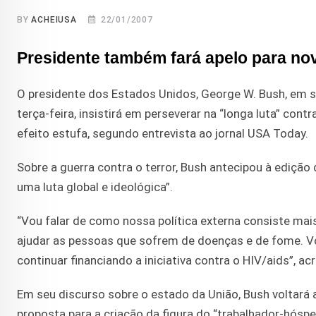
BY
ACHEIUSA
22/01/2007
Presidente também fará apelo para no
O presidente dos Estados Unidos, George W. Bush, em s
terça-feira, insistirá em perseverar na “longa luta” cont
efeito estufa, segundo entrevista ao jornal USA Today.
Sobre a guerra contra o terror, Bush antecipou à edição
uma luta global e ideológica”.
“Vou falar de como nossa política externa consiste ma
ajudar as pessoas que sofrem de doenças e de fome. Vou
continuar financiando a iniciativa contra o HIV/aids”, ac
Em seu discurso sobre o estado da União, Bush voltará 
proposta para a criação da figura do “trabalhador-hóspe