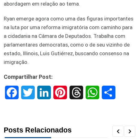
abordagem em relação ao tema.
Ryan emerge agora como uma das figuras importantes
na luta por uma reforma imigratória com caminho para
a cidadania na Câmara de Deputados. Trabalha com
parlamentares democratas, como o de seu vizinho de
estado, Illinois, Luis Gutiérrez, buscando consenso na
imigração.
Compartilhar Post:
F
T
L
P
T
W
S
a
w
i
i
h
h
h
c
i
n
n
r
a
a
Posts Relacionados
e
t
k
t
e
t
r