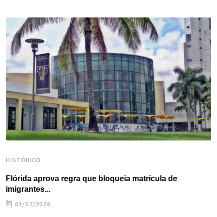
b
t
e
e
a
s
e
o
e
d
r
d
A
o
r
I
e
s
p
k
n
s
p
t
HISTÓRICO
H
Flórida aprova regra que bloqueia matrícula de
A
imigrantes...
01/07/2026