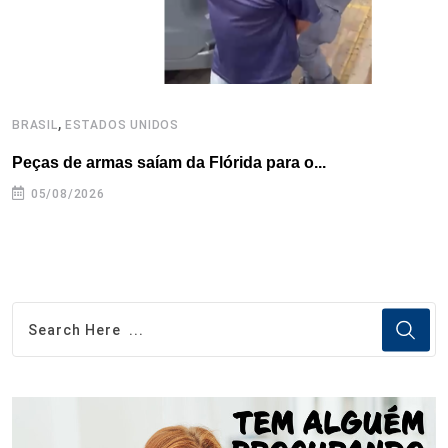
,
BRASIL
ESTADOS UNIDOS
B
Peças de armas saíam da Flórida para o...
E
e
05/08/2026