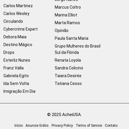
Carlos Martinez
Marcus Coltro
Carlos Wesley
Marina Elliot
Circulando
Marta Ramos
Cybercrime Expert
Opinião
Debora Maia
Paula Santa Maria
Destino Mágico
Grupo Mulheres do Brasil
Drops
Sul da Flórida
Esterliz Nunes
Renata Loyola
Franz Valla
Sandra Colicino
Gabriela Egito
Taiara Desirée
Ida Sem Volta
Tatiana Cesso
Imigração Em Dia
© 2025 AcheiUSA.
Início
Anuncie Grátis
Privacy Policy
Terms of Service
Contato