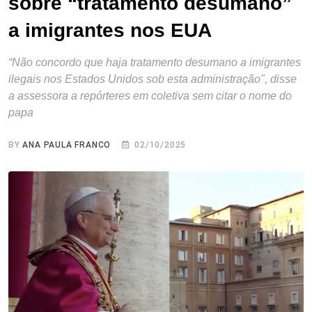
sobre “tratamento desumano”
a imigrantes nos EUA
“Não concordo que haja tratamento desumano a imigrantes
ilegais nos Estados Unidos sob esta administração", disse
a assessora a repórteres em coletiva sem citar o nome do
papa
BY
ANA PAULA FRANCO
02/10/2025