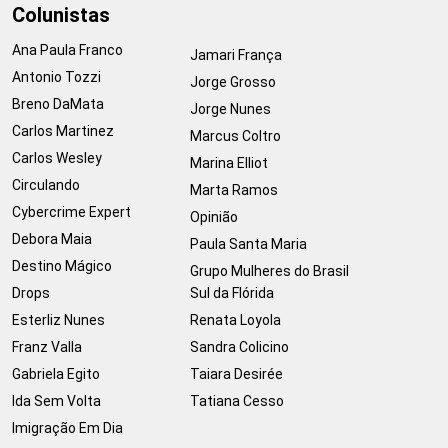
Colunistas
Ana Paula Franco
Jamari França
Antonio Tozzi
Jorge Grosso
Breno DaMata
Jorge Nunes
Carlos Martinez
Marcus Coltro
Carlos Wesley
Marina Elliot
Circulando
Marta Ramos
Cybercrime Expert
Opinião
Debora Maia
Paula Santa Maria
Destino Mágico
Grupo Mulheres do Brasil
Drops
Sul da Flórida
Esterliz Nunes
Renata Loyola
Franz Valla
Sandra Colicino
Gabriela Egito
Taiara Desirée
Ida Sem Volta
Tatiana Cesso
Imigração Em Dia